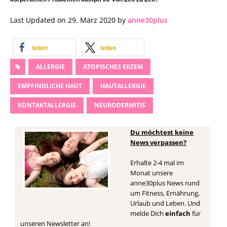
Last Updated on 29. März 2020 by
anne30plus
teilen
teilen
ALLERGIE
ATOPISCHES EKZEM
EMPFINDLICHE HAUT
HAUTALLERGIE
KONTAKTALLERGIE
NEURODERMITIS
Du möchtest keine
News verpassen?
Erhalte 2-4 mal im
Monat unsere
anne30plus News rund
um Fitness, Ernährung,
Urlaub und Leben. Und
melde Dich
einfach
für
unseren Newsletter an!