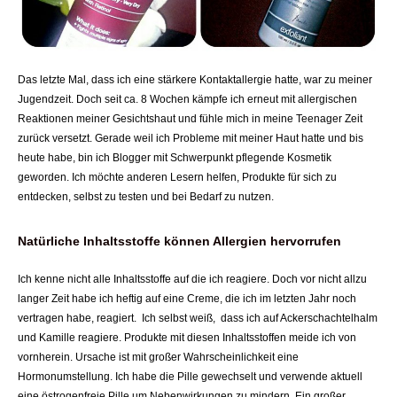
Das letzte Mal, dass ich eine stärkere Kontaktallergie hatte, war zu meiner
Jugendzeit. Doch seit ca. 8 Wochen kämpfe ich erneut mit allergischen
Reaktionen meiner Gesichtshaut und fühle mich in meine Teenager Zeit
zurück versetzt.
Gerade weil ich Probleme mit meiner Haut hatte und bis
heute habe, bin ich Blogger mit Schwerpunkt pflegende Kosmetik
geworden. Ich möchte anderen Lesern helfen, Produkte für sich zu
entdecken, selbst zu testen und bei Bedarf zu nutzen.
Natürliche Inhaltsstoffe können Allergien hervorrufen
Ich kenne nicht alle Inhaltsstoffe auf die ich reagiere. Doch vor nicht allzu
langer Zeit habe ich heftig auf eine Creme, die ich im letzten Jahr noch
vertragen habe, reagiert. Ich selbst weiß, dass ich auf Ackerschachtelhalm
und Kamille reagiere. Produkte mit diesen Inhaltsstoffen meide ich von
vornherein.
Ursache ist mit großer Wahrscheinlichkeit eine
Hormonumstellung. Ich habe die Pille gewechselt und verwende aktuell
eine östrogenfreie Pille um Nebenwirkungen zu mindern. Ein großer