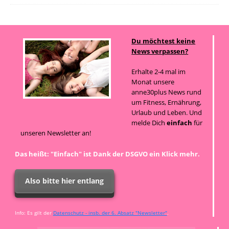
Du möchtest keine
News verpassen?
Erhalte 2-4 mal im
Monat unsere
anne30plus News rund
um Fitness, Ernährung,
Urlaub und Leben. Und
melde Dich
einfach
für
unseren Newsletter an!
Das heißt: "Einfach" ist Dank der DSGVO ein Klick mehr.
Also bitte hier entlang
Info: Es gilt der
Datenschutz - insb. der 6. Absatz "Newsletter"
.