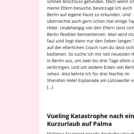
schnell Anschluss gefunden. Doch wenn ic
meine Eltern besuche, bevorzuge ich auch
Berlin auf eigene Faust zu erkunden. Und
übernachte auch gern schon mal einige Ta
Hotel. Unabhängig von den Eltern lässt sic
Berlin flexibler kennenlernen. Man wird ni
faul und liegt dann nur den lieben langen 
auf der elterlichen Couch rum du lässt sich
bedienen. So suche ich mir seit neuesten H
in Berlin aus, um zwei bis drei Tage allein 
verbringen, und um andere Ecken von Berl
sehen. Also kehrte ich für drei Nächte im
Sheraton Hotel Esplanade am Lützowufer e
[…]
Vueling Katastrophe nach e
Kurzurlaub auf Palma
Mallorca fasziniert gerade deutsche Urlaub