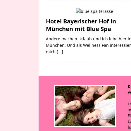
Hotel Bayerischer Hof in
München mit Blue Spa
Andere machen Urlaub und ich lebe hier i
München. Und als Wellness Fan interessier
mich
[...]
D
v
E
a
F
L
f