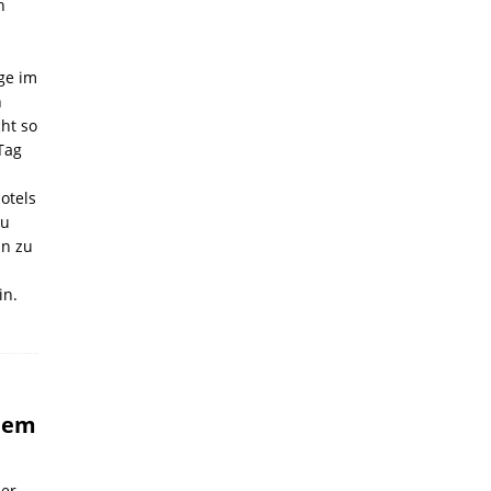
h
ge im
h
cht so
Tag
otels
zu
in zu
in.
inem
er.