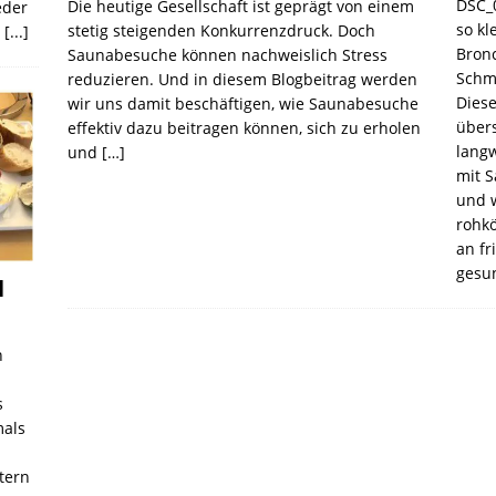
DSC_0
Die heutige Gesellschaft ist geprägt von einem
eder
so kl
stetig steigenden Konkurrenzdruck. Doch
s
[...]
Bronc
Saunabesuche können nachweislich Stress
Schm
reduzieren. Und in diesem Blogbeitrag werden
Diese
wir uns damit beschäftigen, wie Saunabesuche
übers
effektiv dazu beitragen können, sich zu erholen
langw
und
[…]
mit 
und 
rohkö
an fr
gesu
l
n
s
mals
tern