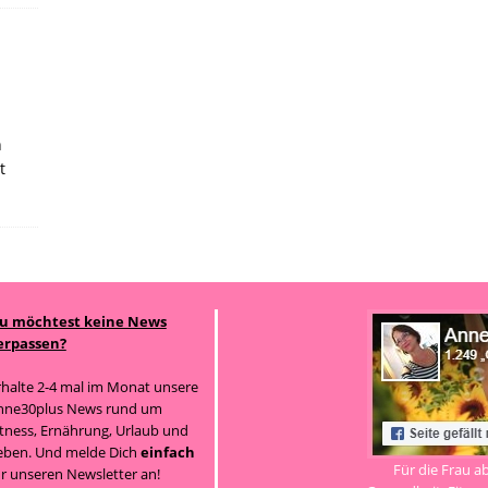
n
t
u möchtest keine News
erpassen?
rhalte 2-4 mal im Monat unsere
nne30plus News rund um
itness, Ernährung, Urlaub und
eben. Und melde Dich
einfach
Für die Frau a
ür unseren Newsletter an!