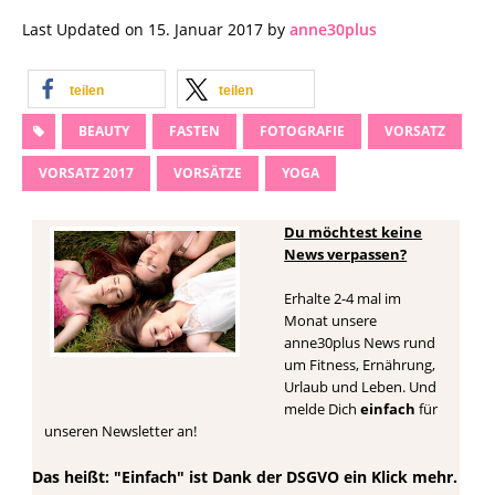
Last Updated on 15. Januar 2017 by
anne30plus
teilen
teilen
BEAUTY
FASTEN
FOTOGRAFIE
VORSATZ
VORSATZ 2017
VORSÄTZE
YOGA
Du möchtest keine
News verpassen?
Erhalte 2-4 mal im
Monat unsere
anne30plus News rund
um Fitness, Ernährung,
Urlaub und Leben. Und
melde Dich
einfach
für
unseren Newsletter an!
Das heißt: "Einfach" ist Dank der DSGVO ein Klick mehr.