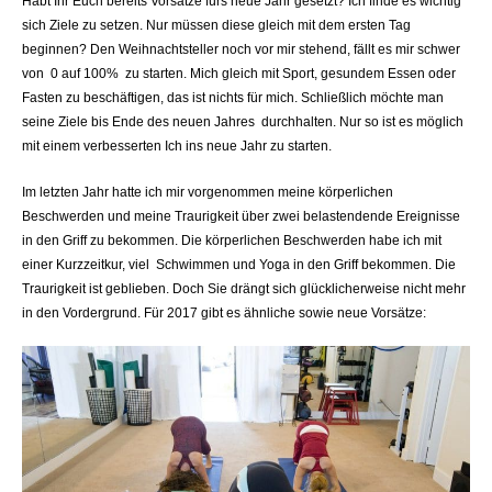
Habt Ihr Euch bereits Vorsätze fürs neue Jahr gesetzt? Ich finde es wichtig
sich Ziele zu setzen. Nur müssen diese gleich mit dem ersten Tag
beginnen? Den Weihnachtsteller noch vor mir stehend, fällt es mir schwer
von 0 auf 100% zu starten. Mich gleich mit Sport, gesundem Essen oder
Fasten zu beschäftigen, das ist nichts für mich. Schließlich möchte man
seine Ziele bis Ende des neuen Jahres durchhalten. Nur so ist es möglich
mit einem verbesserten Ich ins neue Jahr zu starten.
Im letzten Jahr hatte ich mir vorgenommen meine körperlichen
Beschwerden und meine Traurigkeit über zwei belastendende Ereignisse
in den Griff zu bekommen. Die körperlichen Beschwerden habe ich mit
einer Kurzzeitkur, viel Schwimmen und Yoga in den Griff bekommen. Die
Traurigkeit ist geblieben. Doch Sie drängt sich glücklicherweise nicht mehr
in den Vordergrund. Für 2017 gibt es ähnliche sowie neue Vorsätze: