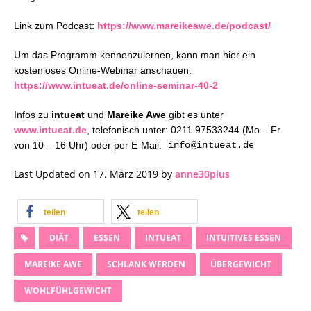
Link zum Podcast:
https://www.mareikeawe.de/podcast/
Um das Programm kennenzulernen, kann man hier ein
kostenloses Online-Webinar anschauen:
https://www.intueat.de/online-seminar-40-2
Infos zu
intueat
und
Mareike Awe
gibt es unter
www.intueat.de
, telefonisch unter: 0211 97533244 (Mo – Fr
von 10 – 16 Uhr) oder per E-Mail:
Last Updated on 17. März 2019 by
anne30plus
teilen
teilen
DIÄT
ESSEN
INTUEAT
INTUITIVES ESSEN
MAREIKE AWE
SCHLANK WERDEN
ÜBERGEWICHT
WOHLFÜHLGEWICHT