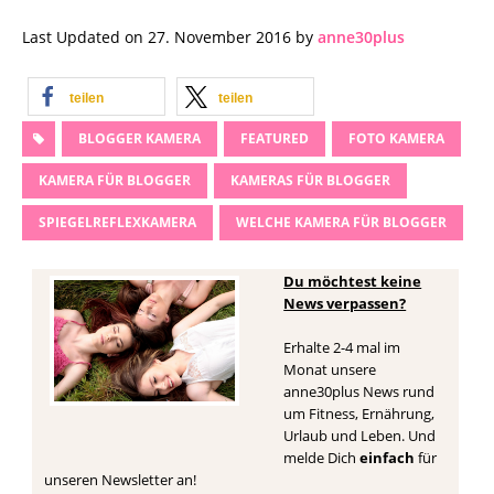
Last Updated on 27. November 2016 by
anne30plus
teilen
teilen
BLOGGER KAMERA
FEATURED
FOTO KAMERA
KAMERA FÜR BLOGGER
KAMERAS FÜR BLOGGER
SPIEGELREFLEXKAMERA
WELCHE KAMERA FÜR BLOGGER
Du möchtest keine
News verpassen?
Erhalte 2-4 mal im
Monat unsere
anne30plus News rund
um Fitness, Ernährung,
Urlaub und Leben. Und
melde Dich
einfach
für
unseren Newsletter an!