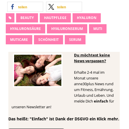
teilen
teilen
BEAUTY
HAUTPFLEGE
HYALURON
HYALURONSÄURE
HYALURONSERUM
MUTI
MUTICARE
SCHÖNHEIT
SERUM
Du möchtest keine
News verpassen?
Erhalte 2-4 mal im
Monat unsere
anne30plus News rund
um Fitness, Ernährung,
Urlaub und Leben. Und
melde Dich
einfach
für
unseren Newsletter an!
Das heißt: "Einfach" ist Dank der DSGVO ein Klick mehr.