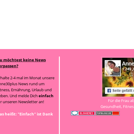
u möchtest keine News
erpassen?
rhalte 2-4 mal im Monat unsere
nne30plus News rund um
itness, Ernährung, Urlaub und
eben. Und melde Dich
einfach
Für die Frau a
ür unseren Newsletter an!
Gesundheit, Fitness
as heißt: "Einfach" ist Dank