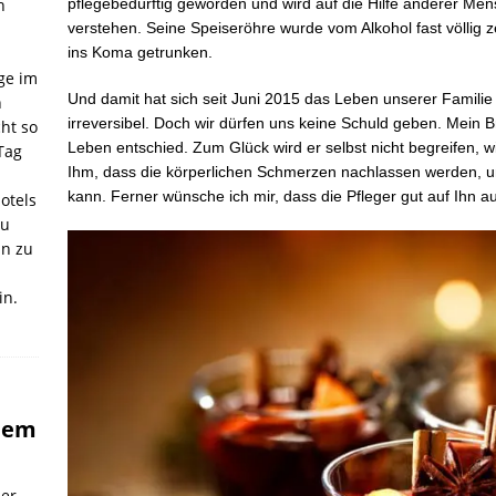
h
pflegebedürftig geworden und wird auf die Hilfe anderer Men
verstehen. Seine Speiseröhre wurde vom Alkohol fast völlig zer
ins Koma getrunken.
ge im
Und damit hat sich seit Juni 2015 das Leben unserer Familie 
h
irreversibel. Doch wir dürfen uns keine Schuld geben. Mein B
cht so
Leben entschied. Zum Glück wird er selbst nicht begreifen, w
Tag
Ihm, dass die körperlichen Schmerzen nachlassen werden, 
kann. Ferner wünsche ich mir, dass die Pfleger gut auf Ihn 
otels
zu
in zu
in.
inem
er.