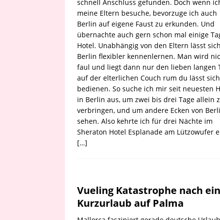
schnell Anschluss gefunden. Doch wenn ic
meine Eltern besuche, bevorzuge ich auch
Berlin auf eigene Faust zu erkunden. Und
übernachte auch gern schon mal einige Ta
Hotel. Unabhängig von den Eltern lässt sic
Berlin flexibler kennenlernen. Man wird ni
faul und liegt dann nur den lieben langen 
auf der elterlichen Couch rum du lässt sich
bedienen. So suche ich mir seit neuesten H
in Berlin aus, um zwei bis drei Tage allein 
verbringen, und um andere Ecken von Berl
sehen. Also kehrte ich für drei Nächte im
Sheraton Hotel Esplanade am Lützowufer e
[…]
Vueling Katastrophe nach e
Kurzurlaub auf Palma
Mallorca fasziniert gerade deutsche Urlaub