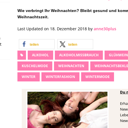
Wie verbringt Ihr Weihnachten? Bleibt gesund und komm
Weihnachtszeit.
Last Updated on 18. Dezember 2018 by
anne30plus
n
t
teilen
teilen
ALKOHOL
ALKOHOLMISSBRAUCH
GLÜHWEIN
KUSCHELMODE
WEIHNACHTEN
WEIHNACHTSBEKL
WINTER
WINTERFASHION
WINTERMODE
Du 
Erha
News
Lebe
News