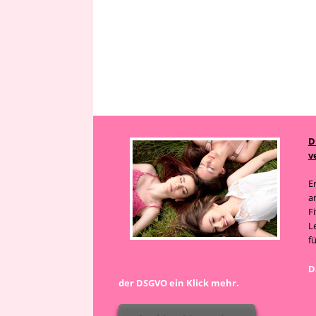
D
v
E
a
F
L
f
D
der DSGVO ein Klick mehr.