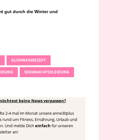
t gut durch die Winter und
GLÜHWEINREZEPT
EIDUNG
WEIHNACHTSKLEIDUNG
möchtest keine News verpassen?
lte 2-4 mal im Monat unsere anne30plus
 rund um Fitness, Ernährung, Urlaub und
n. Und melde Dich
einfach
für unseren
letter an!