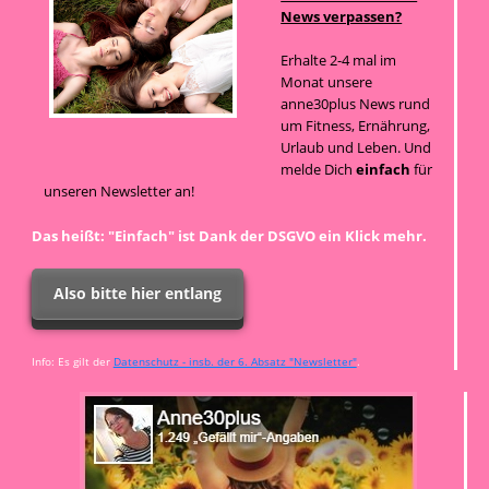
News verpassen?
Erhalte 2-4 mal im
Monat unsere
anne30plus News rund
um Fitness, Ernährung,
Urlaub und Leben. Und
melde Dich
einfach
für
unseren Newsletter an!
Das heißt: "Einfach" ist Dank der DSGVO ein Klick mehr.
Also bitte hier entlang
Info: Es gilt der
Datenschutz - insb. der 6. Absatz "Newsletter"
.