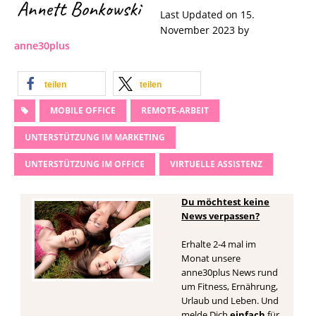
Last Updated on 15.
November 2023 by
anne30plus
teilen
teilen
MOBILE OFFICE
REMOTE-ARBEIT
UNTERSTÜTZUNG IM MARKETING
UNTERSTÜTZUNG IM OFFICE
VIRTUELLE ASSISTENZ
Du möchtest keine
News verpassen?
Erhalte 2-4 mal im
Monat unsere
anne30plus News rund
um Fitness, Ernährung,
Urlaub und Leben. Und
melde Dich
einfach
für