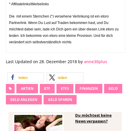
* Affiliatelinks/Werbelinks
Die mit einem Sternchen (*) versehene Verlinkung ist ein etoro
Partnerlink. Wenn Du Lust auf Traden bekommen hast, und Du
möchtest dabei sein, lade ich Dich gern ein über diesen Link etoro zu
testen. Ich bekomme von etoro eine kleine Provision. Und für dich
verändert sich selbstverständlich nichts.
Last Updated on 28. Dezember 2018 by
anne30plus
teilen
teilen
AKTIEN
ETF
ETFS
FINANZEN
GELD
GELD ANLEGEN
GELD SPAREN
Du möchtest keine
News verpassen?