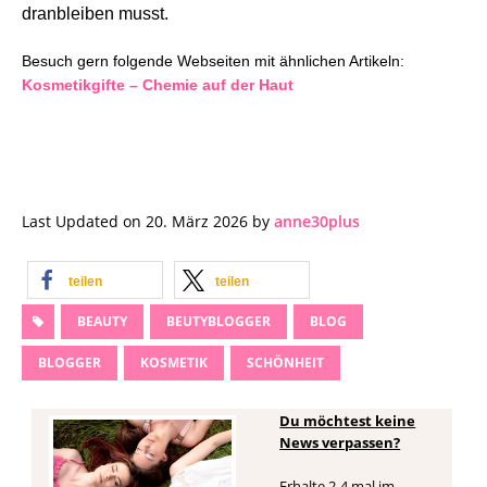
dranbleiben musst.
Besuch gern folgende Webseiten mit ähnlichen Artikeln:
Kosmetikgifte – Chemie auf der Haut
Last Updated on 20. März 2026 by
anne30plus
teilen
teilen
BEAUTY
BEUTYBLOGGER
BLOG
BLOGGER
KOSMETIK
SCHÖNHEIT
Du möchtest keine
News verpassen?
Erhalte 2-4 mal im