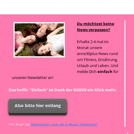
Du möchtest keine
News verpassen?
Erhalte 2-4 mal im
Monat unsere
anne30plus News rund
um Fitness, Ernährung,
Urlaub und Leben. Und
melde Dich
einfach
für
unseren Newsletter an!
Das heißt: "Einfach" ist Dank der DSGVO ein Klick mehr.
Also bitte hier entlang
Info: Es gilt der
Datenschutz - insb. der 6. Absatz "Newsletter"
.