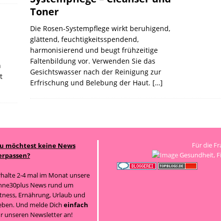
Toner
Die Rosen-Systempflege wirkt beruhigend,
glättend, feuchtigkeitsspendend,
harmonisierend und beugt frühzeitige
Faltenbildung vor. Verwenden Sie das
n
Gesichtswasser nach der Reinigung zur
t
Erfrischung und Belebung der Haut.
[…]
Für die F
u möchtest keine News
Gesundheit, Fi
erpassen?
rhalte 2-4 mal im Monat unsere
nne30plus News rund um
itness, Ernährung, Urlaub und
eben. Und melde Dich
einfach
ür unseren Newsletter an!