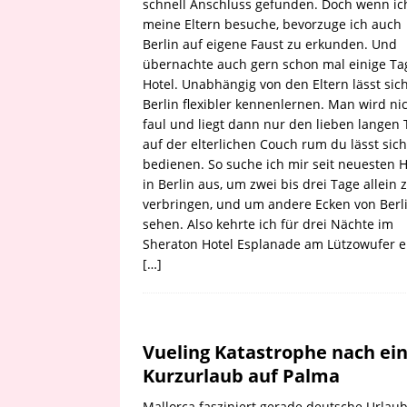
schnell Anschluss gefunden. Doch wenn ic
meine Eltern besuche, bevorzuge ich auch
Berlin auf eigene Faust zu erkunden. Und
übernachte auch gern schon mal einige Ta
Hotel. Unabhängig von den Eltern lässt sic
Berlin flexibler kennenlernen. Man wird ni
faul und liegt dann nur den lieben langen 
auf der elterlichen Couch rum du lässt sich
bedienen. So suche ich mir seit neuesten H
in Berlin aus, um zwei bis drei Tage allein 
verbringen, und um andere Ecken von Berl
sehen. Also kehrte ich für drei Nächte im
Sheraton Hotel Esplanade am Lützowufer e
[…]
Vueling Katastrophe nach e
Kurzurlaub auf Palma
Mallorca fasziniert gerade deutsche Urlaub