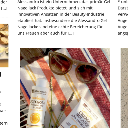
* un
Alessandro ist ein Unternehmen, das primär Gel
eder
Darst
Nagellack Produkte bietet, und sich mit
s
[...]
Verwe
innovativen Ansätzen in der Beauty-Industrie
Auge
etabliert hat. Insbesondere die Alessandro Gel
Auge
Nagellacke sind eine echte Bereicherung für
ange
uns Frauen aber auch für
[…]
l
n
s
mals
tern