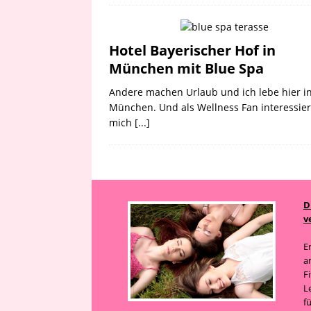
Hotel Bayerischer Hof in
München mit Blue Spa
Andere machen Urlaub und ich lebe hier i
München. Und als Wellness Fan interessier
mich
[...]
D
v
E
a
F
L
f