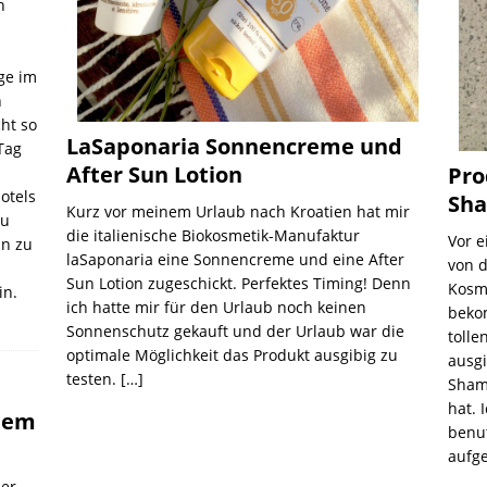
h
ge im
h
cht so
LaSaponaria Sonnencreme und
Tag
After Sun Lotion
Pro
otels
Sh
Kurz vor meinem Urlaub nach Kroatien hat mir
zu
die italienische Biokosmetik-Manufaktur
Vor e
in zu
laSaponaria eine Sonnencreme und eine After
von d
Sun Lotion zugeschickt. Perfektes Timing! Denn
Kosme
in.
ich hatte mir für den Urlaub noch keinen
beko
Sonnenschutz gekauft und der Urlaub war die
tolle
optimale Möglichkeit das Produkt ausgibig zu
ausgi
testen.
[…]
Shamp
hat.
inem
benut
aufge
er.