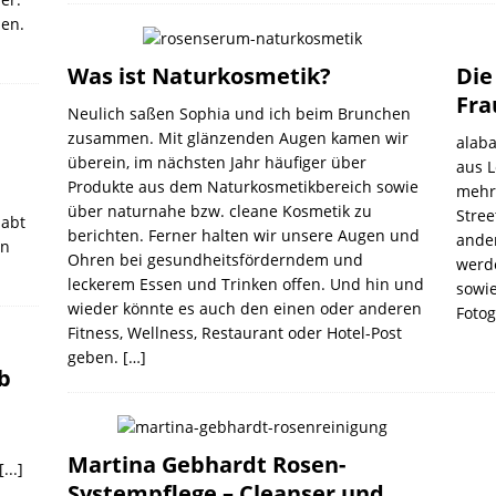
nen.
Was ist Naturkosmetik?
Die
Fra
Neulich saßen Sophia und ich beim Brunchen
zusammen. Mit glänzenden Augen kamen wir
alab
überein, im nächsten Jahr häufiger über
aus L
Produkte aus dem Naturkosmetikbereich sowie
mehre
über naturnahe bzw. cleane Kosmetik zu
Stre
habt
berichten. Ferner halten wir unsere Augen und
ander
on
Ohren bei gesundheitsförderndem und
werde
leckerem Essen und Trinken offen. Und hin und
sowi
wieder könnte es auch den einen oder anderen
Foto
Fitness, Wellness, Restaurant oder Hotel-Post
geben.
[…]
b
Martina Gebhardt Rosen-
[...]
Systempflege – Cleanser und