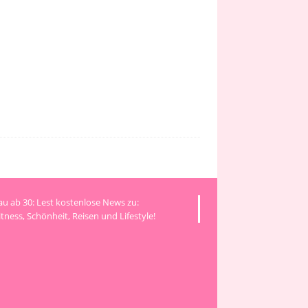
rau ab 30: Lest kostenlose News zu:
tness, Schönheit, Reisen und Lifestyle!